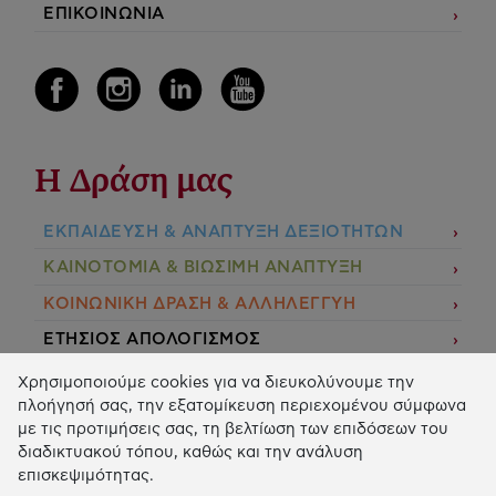
ΕΠΙΚΟΙΝΩΝΙΑ
Η Δράση μας
ΕΚΠΑIΔΕΥΣΗ & ΑΝΑΠΤΥΞΗ ΔΕΞΙΟΤΗΤΩΝ
ΚΑΙΝΟΤΟΜΙΑ & ΒΙΩΣΙΜΗ ΑΝΑΠΤΥΞΗ
ΚΟΙΝΩΝΙΚΗ ΔΡΑΣΗ & ΑΛΛΗΛΕΓΓΥΗ
ΕΤΗΣΙΟΣ ΑΠΟΛΟΓΙΣΜΟΣ
E-LIBRARY
Χρησιμοποιούμε cookies για να διευκολύνουμε την
πλοήγησή σας, την εξατομίκευση περιεχομένου σύμφωνα
ΧΡΗΜΑΤΟΔΟΤΗΣΕΙΣ
με τις προτιμήσεις σας, τη βελτίωση των επιδόσεων του
διαδικτυακού τόπου, καθώς και την ανάλυση
ΑΙΤΗΣΗ ΧΡΗΜΑΤΟΔΟΤΗΣΗΣ
επισκεψιμότητας.