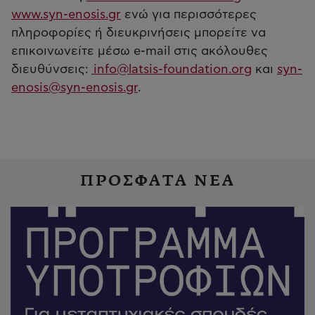
www.syn-enosis.gr
ενώ για περισσότερες
πληροφορίες ή διευκρινήσεις μπορείτε να
επικοινωνείτε μέσω e-mail στις ακόλουθες
διευθύνσεις:
info@latsis-foundation.org
και
syn-
enosis@syn-enosis.gr
.
ΠΡΟΣΦΑΤΑ ΝΕΑ