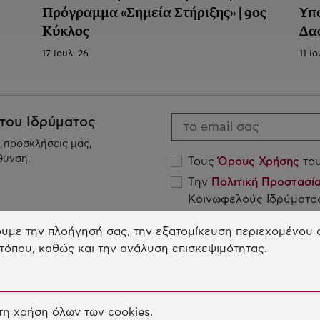
Πρόγραμμα «Σημεία Στήριξης» | 9ος
Υπ
Κύκλος
Δα
17 Ιουλ. 26
11 Ιο
 του Ιδρύματος
ς προσκλήσεις μας,
θυνση.
Τους
Όρους Χρήσης
του
Την
Πολιτική Προστασ
Κοινωφελούς Ιδρύματος
υμε την πλοήγησή σας, την εξατομίκευση περιεχομένου σ
τόπου, καθώς και την ανάλυση επισκεψιμότητας.
Το Ίδρυμα
Η
ΣΚΟΠΟΣ ΤΟΥ ΙΔΡΥΜΑΤΟΣ
ΕΚ
η χρήση όλων των cookies.
Δ