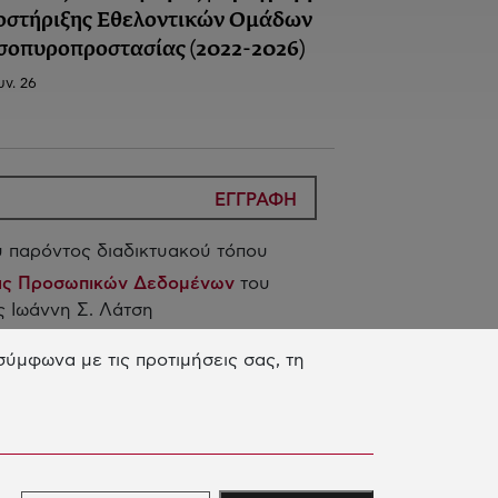
οστήριξης Εθελοντικών Ομάδων
σοπυροπροστασίας (2022-2026)
υν. 26
ΕΓΓΡΑΦΗ
 παρόντος διαδικτυακού τόπου
ίας Προσωπικών Δεδομένων
του
 Ιωάννη Σ. Λάτση
ύμφωνα με τις προτιμήσεις σας, τη
 Δράση μας
ΠΑIΔΕΥΣΗ & ΑΝΑΠΤΥΞΗ
ΕΞΙΟΤΗΤΩΝ