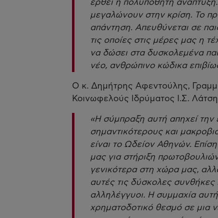
έρθει η πολυπόθητη ανάπτυξη. 
μεγαλώνουν στην κρίση. To πρ
απάντηση. Απευθύνεται σε παι
τις οποίες στις μέρες μας η τέ
να δώσει στα δυσκολεμένα παι
νέο, ανθρώπινο κώδικα επιβίω
Ο κ. Δημήτρης Αφεντούλης, Γραμμ
Κοινωφελούς Ιδρύματος Ι.Σ. Λάτση
«Η σύμπραξη αυτή απηχεί την 
σημαντικότερους και μακροβι
είναι το Ωδείον Αθηνών. Επίση
μας για στήριξη πρωτοβουλιών 
γενικότερα στη χώρα μας, αλλά
αυτές τις δύσκολες συνθήκες 
αλληλέγγυοι. Η συμμαχία αυτή,
χρηματοδοτικό θεσμό σε μια ν