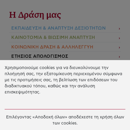
Η Δράση μας
ΕΚΠΑIΔΕΥΣΗ & ΑΝΑΠΤΥΞΗ ΔΕΞΙΟΤΗΤΩΝ
ΚΑΙΝΟΤΟΜΙΑ & ΒΙΩΣΙΜΗ ΑΝΑΠΤΥΞΗ
ΚΟΙΝΩΝΙΚΗ ΔΡΑΣΗ & ΑΛΛΗΛΕΓΓΥΗ
ΕΤΗΣΙΟΣ ΑΠΟΛΟΓΙΣΜΟΣ
E-LIBRARY
Χρησιμοποιούμε cookies για να διευκολύνουμε την
πλοήγησή σας, την εξατομίκευση περιεχομένου σύμφωνα
ΧΡΗΜΑΤΟΔΟΤΗΣΕΙΣ
με τις προτιμήσεις σας, τη βελτίωση των επιδόσεων του
διαδικτυακού τόπου, καθώς και την ανάλυση
ΑΙΤΗΣΗ ΧΡΗΜΑΤΟΔΟΤΗΣΗΣ
επισκεψιμότητας.
2026 © Κοινωφελές Ίδρυμα Ιωάννη Σ. Λάτση.
Όροι
χρήσης
-
Πολιτική Προστασίας Προσωπικών
Επιλέγοντας «Αποδοχή όλων» αποδέχεστε τη χρήση όλων
Δεδομένων
των cookies.
Ρυθμίσεις Cookies