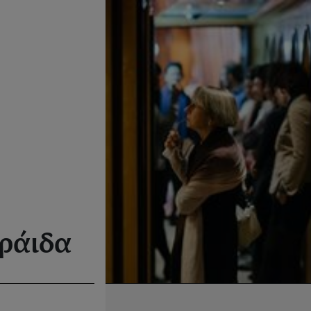
εράιδα