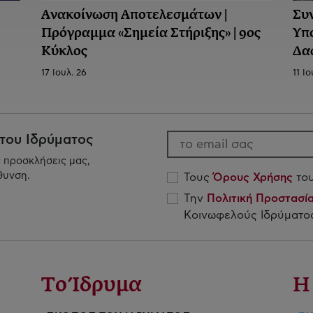
Ανακοίνωση Aποτελεσμάτων |
Συ
Πρόγραμμα «Σημεία Στήριξης» | 9ος
Υπ
Κύκλος
Δα
17 Ιουλ. 26
11 Ιο
 του Ιδρύματος
ς προσκλήσεις μας,
θυνση.
Τους
Όρους Χρήσης
του
Την
Πολιτική Προστασ
Κοινωφελούς Ιδρύματος
Το Ίδρυμα
Η