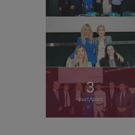
3
φωτ/φίες