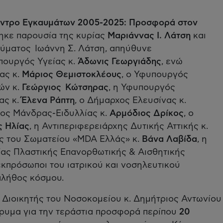
έντρο Εγκαυμάτων 2005-2025: Προσφορά στον
θηκε παρουσία της κυρίας
Μαριάννας Ι. Λάτση
και
ύματος Ιωάννη Σ. Λάτση, απηύθυνε
πουργός Υγείας κ.
Άδωνις Γεωργιάδης
, ενώ
ας κ.
Μάριος Θεμιστοκλέους
, ο Υφυπουργός
ών κ.
Γεώργιος Κώτσηρας
, η Υφυπουργός
ας κ.
Έλενα Ράπτη
, ο Δήμαρχος Ελευσίνας κ.
χος Μάνδρας-Ειδυλλίας κ.
Αρμόδιος Δρίκος
, ο
ς Ηλίας
, η Αντιπεριφερειάρχης Δυτικής Αττικής κ.
ς του Σωματείου «MDA Ελλάς» κ.
Βάνα Λαβίδα
, η
ίας Πλαστικής Επανορθωτικής & Αισθητικής
 εκπρόσωποι του ιατρικού και νοσηλευτικού
πλήθος κόσμου.
 Διοικητής του Νοσοκομείου κ. Δημήτριος Αντωνίου
Ίδρυμα για την τεράστια προσφορά περίπου
20