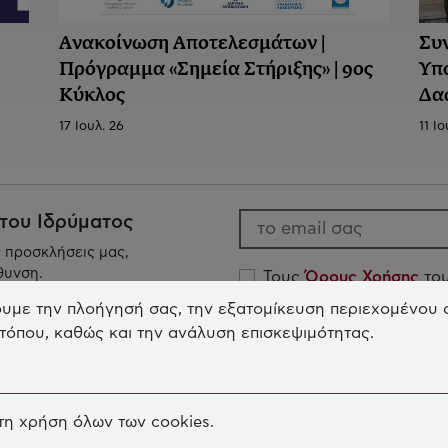
Ανακοίνωση Aποτελεσμάτων |
Συ
Πρόγραμμα «Σημεία Στήριξης» | 9ος
Υπ
Κύκλος
Δα
17 Ιουλ. 26
11 Ιο
 του Ιδρύματος
ς προσκλήσεις μας,
θυνση.
Τους
Όρους Χρήσης
του
Την
Πολιτική Προστασ
υμε την πλοήγησή σας, την εξατομίκευση περιεχομένου σ
Κοινωφελούς Ιδρύματος
τόπου, καθώς και την ανάλυση επισκεψιμότητας.
η χρήση όλων των cookies.
Το Ίδρυμα
Η