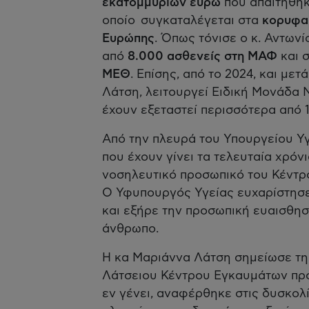
εκατομμυρίων ευρώ
που απαιτήθηκ
οποίο συγκαταλέγεται στα
κορυφαί
Ευρώπης
. Όπως τόνισε ο κ. Αντων
από
8.000 ασθενείς στη ΜΑΦ
και 
ΜΕΘ
. Επίσης, από το 2024, και με
Λάτση, λειτουργεί Ειδική Μονάδα
έχουν εξεταστεί περισσότερα από 
Από την πλευρά του Υπουργείου Υγ
που έχουν γίνει τα τελευταία χρόνι
νοσηλευτικό προσωπικό του Κέντρο
Ο Υφυπουργός Υγείας ευχαρίστησε 
και εξήρε την προσωπική ευαισθη
άνθρωπο.
H κα Μαριάννα Λάτση σημείωσε τη
Λάτσειου Κέντρου Εγκαυμάτων προ
εν γένει, αναφέρθηκε στις δυσκολί