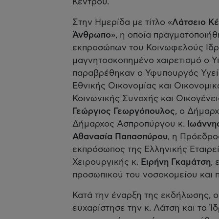
Κέντρου.
Στην Ημερίδα με τίτλο «
Λάτσειο Κ
Άνθρωπο
», η οποία πραγματοποιή
εκπροσώπων του Κοινωφελούς Ιδρ
μαγνητοσκοπημένο χαιρετισμό ο Υ
παραβρέθηκαν ο Υφυπουργός Υγεί
Εθνικής Οικονομίας και Οικονομικ
Κοινωνικής Συνοχής και Οικογένει
Γεώργιος Γεωργόπουλος
, ο Δήμαρ
Δήμαρχος Ασπροπύργου κ.
Ιωάννη
Αθανασία Παπασπύρου
, η Πρόεδρο
εκπρόσωπος της Ελληνικής Εταιρε
Χειρουργικής κ.
Ειρήνη Γκαμάτση
,
προσωπικού του νοσοκομείου και 
Κατά την έναρξη της εκδήλωσης, ο
ευχαρίστησε την κ. Λάτση και το 