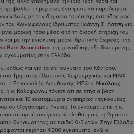
ά της, αλλά επεσήμανε την ιδιαίτερη χαρά και
ή προβάλλει σήμερα ως ένα φωτεινό παράδειγμα
νωφελούς με τον δημόσιο τομέα της πατρίδας μας.
ρον του Κοινωφελούς Ιδρύματος Ιωάννη Σ. Λάτση για
αίρνει μορφή τόσο μέσα από τη διαρκή στήριξη του
 και με την ενίσχυση, μέσω ιδρυτικής δωρεάς, της
via Burn Association
, της μοναδικής εξειδικευμένης
ς εγκαυματίες στην Ελλάδα.
ου, καθώς και για τα επιτεύγματα του Κέντρου,
α του Τμήματος Πλαστικής Χειρουργικής και ΜΑΦ
και ο Επικεφαλής Διευθυντής ΜΕΘ κ.
Νικόλαος
, η κ. Καλοφώνου τόνισε ότι σε ετήσια βάση
νατοι και 10 εκατομμύρια αναπηρίες παγκοσμίως
σμιου Οργανισμού Υγείας. Το έγκαυμα, είπε η κ.
τραυματισμού του γενικού πληθυσμού, τη 2η αιτία
 αίτιο θνησιμότητας σε παιδιά 0-5 ετών. Στην Ελλάδα
γράφονται περίπου 4.000 εγκαύματα, ενώ οι