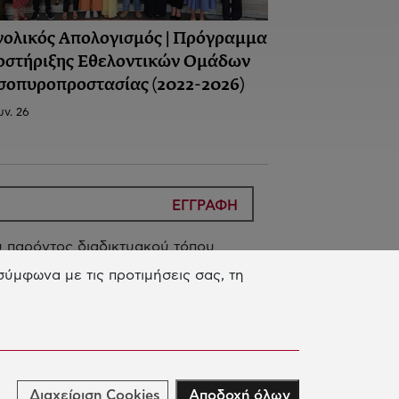
νολικός Απολογισμός | Πρόγραμμα
οστήριξης Εθελοντικών Ομάδων
σοπυροπροστασίας (2022-2026)
υν. 26
ΕΓΓΡΑΦΗ
 παρόντος διαδικτυακού τόπου
ίας Προσωπικών Δεδομένων
του
ύμφωνα με τις προτιμήσεις σας, τη
 Ιωάννη Σ. Λάτση
 Δράση μας
Διαχείριση Cookies
Αποδοχή όλων