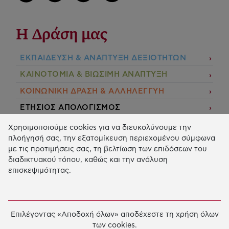
Η Δράση μας
ΕΚΠΑIΔΕΥΣΗ & ΑΝΑΠΤΥΞΗ ΔΕΞΙΟΤΗΤΩΝ
ΚΑΙΝΟΤΟΜΙΑ & ΒΙΩΣΙΜΗ ΑΝΑΠΤΥΞΗ
ΚΟΙΝΩΝΙΚΗ ΔΡΑΣΗ & ΑΛΛΗΛΕΓΓΥΗ
ΕΤΗΣΙΟΣ ΑΠΟΛΟΓΙΣΜΟΣ
E-LIBRARY
Χρησιμοποιούμε cookies για να διευκολύνουμε την
πλοήγησή σας, την εξατομίκευση περιεχομένου σύμφωνα
ΧΡΗΜΑΤΟΔΟΤΗΣΕΙΣ
με τις προτιμήσεις σας, τη βελτίωση των επιδόσεων του
διαδικτυακού τόπου, καθώς και την ανάλυση
ΑΙΤΗΣΗ ΧΡΗΜΑΤΟΔΟΤΗΣΗΣ
επισκεψιμότητας.
2026 © Κοινωφελές Ίδρυμα Ιωάννη Σ. Λάτση.
Όροι
χρήσης
-
Πολιτική Προστασίας Προσωπικών
Επιλέγοντας «Αποδοχή όλων» αποδέχεστε τη χρήση όλων
Δεδομένων
των cookies.
Ρυθμίσεις Cookies