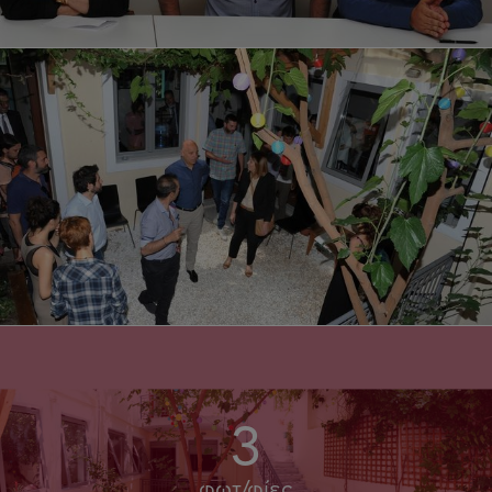
3
φωτ/φίες