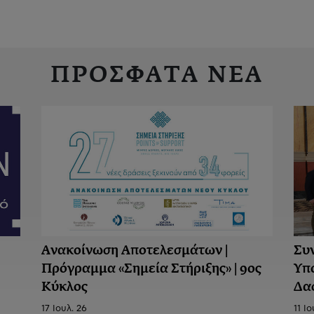
ΠΡΟΣΦΑΤΑ ΝΕΑ
Ανακοίνωση Aποτελεσμάτων |
Συ
Πρόγραμμα «Σημεία Στήριξης» | 9ος
Υπ
Κύκλος
Δα
17 Ιουλ. 26
11 Ιο