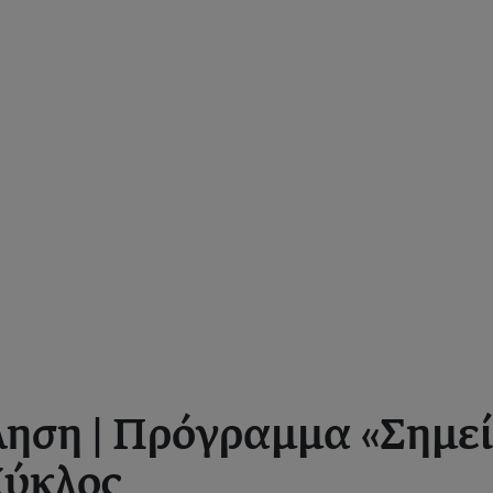
ηση | Πρόγραμμα «Σημε
Κύκλος