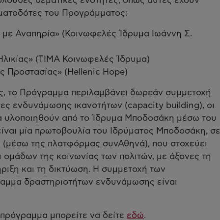
κόλουθες θεματικές ενότητες, όπως αυτές έχουν
ηματοδότες του Προγράμματος:
 με Αναπηρία» (Κοινωφελές Ίδρυμα Ιωάννη Σ.
 Ηλικίας» (ΤΙΜΑ Κοινωφελές Ίδρυμα)
 Προστασίας» (Hellenic Hope)
ς, το Πρόγραμμα περιλαμβάνει δωρεάν συμμετοχή
 ενδυνάμωσης ικανοτήτων (capacity building), οι
α υλοποιηθούν από το Ίδρυμα Μποδοσάκη μέσω του
ίναι μία πρωτοβουλία του Ιδρύματος Μποδοσάκη, σ
 (μέσω της πλατφόρμας συνΑθηνά), που στοχεύει
ομάδων της κοινωνίας των πολιτών, με άξονες τη
ριξη και τη δικτύωση. Η συμμετοχή των
αμμα δραστηριοτήτων ενδυνάμωσης είναι
 πρόγραμμα μπορείτε να δείτε
εδώ
.