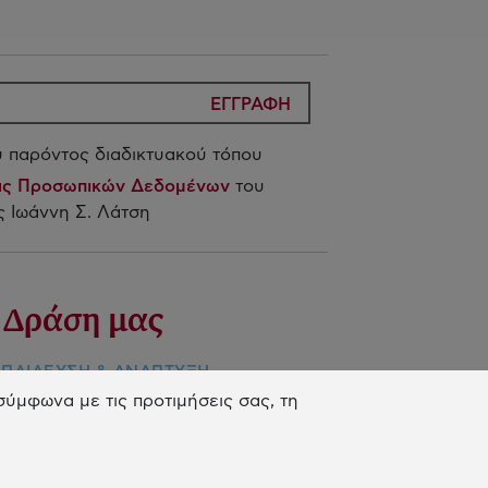
ΕΓΓΡΑΦΗ
 παρόντος διαδικτυακού τόπου
ίας Προσωπικών Δεδομένων
του
 Ιωάννη Σ. Λάτση
 Δράση μας
ΠΑIΔΕΥΣΗ & ΑΝΑΠΤΥΞΗ
ΕΞΙΟΤΗΤΩΝ
ύμφωνα με τις προτιμήσεις σας, τη
ΙΝΟΤΟΜΙΑ & ΒΙΩΣΙΜΗ ΑΝΑΠΤΥΞΗ
ΙΝΩΝΙΚΗ ΔΡΑΣΗ & ΑΛΛΗΛΕΓΓΥΗ