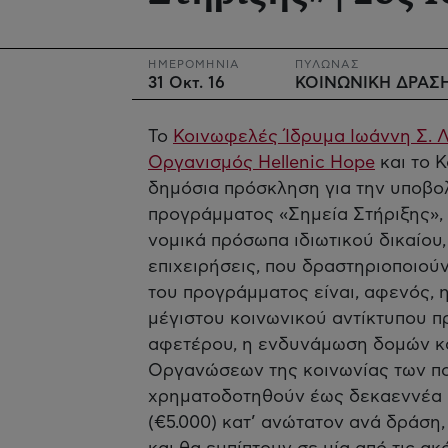
ΗΜΕΡΟΜΗΝΙΑ
ΠΥΛΩΝΑΣ
31 Οκτ. 16
ΚΟΙΝΩΝΙΚΗ ΔΡΑΣ
Το
Κοινωφελές Ίδρυμα Ιωάννη Σ. 
Οργανισμός Hellenic Hope
και το 
δημόσια πρόσκληση για την υποβο
προγράμματος «Σημεία Στήριξης», 
νομικά πρόσωπα ιδιωτικού δικαίου,
επιχειρήσεις, που δραστηριοποιούν
του προγράμματος είναι, αφενός, 
μέγιστου κοινωνικού αντίκτυπου 
αφετέρου, η ενδυνάμωση δομών κα
Οργανώσεων της κοινωνίας των π
χρηματοδοτηθούν έως δεκαεννέα (
(€5.000) κατ’ ανώτατον ανά δράση,