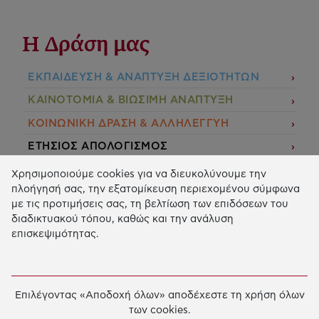
Η Δράση μας
ΕΚΠΑIΔΕΥΣΗ & ΑΝΑΠΤΥΞΗ ΔΕΞΙΟΤΗΤΩΝ
ΚΑΙΝΟΤΟΜΙΑ & ΒΙΩΣΙΜΗ ΑΝΑΠΤΥΞΗ
ΚΟΙΝΩΝΙΚΗ ΔΡΑΣΗ & ΑΛΛΗΛΕΓΓΥΗ
ΕΤΗΣΙΟΣ ΑΠΟΛΟΓΙΣΜΟΣ
E-LIBRARY
Χρησιμοποιούμε cookies για να διευκολύνουμε την
πλοήγησή σας, την εξατομίκευση περιεχομένου σύμφωνα
ΧΡΗΜΑΤΟΔΟΤΗΣΕΙΣ
με τις προτιμήσεις σας, τη βελτίωση των επιδόσεων του
διαδικτυακού τόπου, καθώς και την ανάλυση
ΑΙΤΗΣΗ ΧΡΗΜΑΤΟΔΟΤΗΣΗΣ
επισκεψιμότητας.
2026 © Κοινωφελές Ίδρυμα Ιωάννη Σ. Λάτση.
Όροι
χρήσης
-
Πολιτική Προστασίας Προσωπικών
Επιλέγοντας «Αποδοχή όλων» αποδέχεστε τη χρήση όλων
Δεδομένων
των cookies.
Ρυθμίσεις Cookies