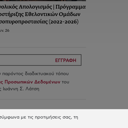
νολικός Απολογισμός | Πρόγραμμα
οστήριξης Εθελοντικών Ομάδων
σοπυροπροστασίας (2022-2026)
υν. 26
ΕΓΓΡΑΦΗ
 παρόντος διαδικτυακού τόπου
ίας Προσωπικών Δεδομένων
του
 Ιωάννη Σ. Λάτση
 Δράση μας
ύμφωνα με τις προτιμήσεις σας, τη