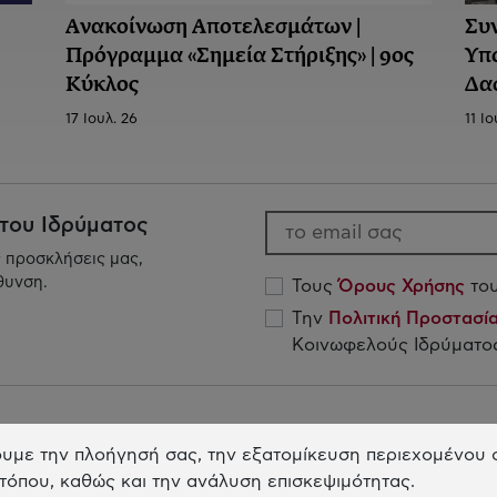
Ανακοίνωση Aποτελεσμάτων |
Συ
Πρόγραμμα «Σημεία Στήριξης» | 9ος
Υπ
Κύκλος
Δα
17 Ιουλ. 26
11 Ιο
 του Ιδρύματος
ς προσκλήσεις μας,
θυνση.
Τους
Όρους Χρήσης
του
Την
Πολιτική Προστασ
Κοινωφελούς Ιδρύματος
Το Ίδρυμα
Η
υμε την πλοήγησή σας, την εξατομίκευση περιεχομένου σ
τόπου, καθώς και την ανάλυση επισκεψιμότητας.