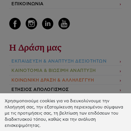
ΕΠΙΚΟΙΝΩΝΙΑ
Η Δράση μας
ΕΚΠΑIΔΕΥΣΗ & ΑΝΑΠΤΥΞΗ ΔΕΞΙΟΤΗΤΩΝ
ΚΑΙΝΟΤΟΜΙΑ & ΒΙΩΣΙΜΗ ΑΝΑΠΤΥΞΗ
ΚΟΙΝΩΝΙΚΗ ΔΡΑΣΗ & ΑΛΛΗΛΕΓΓΥΗ
ΕΤΗΣΙΟΣ ΑΠΟΛΟΓΙΣΜΟΣ
E-LIBRARY
Χρησιμοποιούμε cookies για να διευκολύνουμε την
πλοήγησή σας, την εξατομίκευση περιεχομένου σύμφωνα
ΧΡΗΜΑΤΟΔΟΤΗΣΕΙΣ
με τις προτιμήσεις σας, τη βελτίωση των επιδόσεων του
διαδικτυακού τόπου, καθώς και την ανάλυση
ΑΙΤΗΣΗ ΧΡΗΜΑΤΟΔΟΤΗΣΗΣ
επισκεψιμότητας.