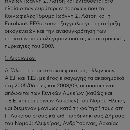
Ηλείων Ιωάννη Σ. Λάτση και εντάσσεται στο
πλαίσιο των ευρύτερων παροχών που το
Κοινωφελές Ίδρυμα Ιωάννη Σ. Λάτση και η
Eurobank EFG έχουν εξαγγείλει για τη στήριξη
οικογενειών και την ανασυγκρότηση των
περιοχών που επλήγησαν από τις καταστροφικές
πυρκαγιές του 2007.
1. Δικαιούχοι
Α. Όλοι οι προπτυχιακοί φοιτητές ελληνικών
Α.Ε.Ι. και Τ.Ε.Ι. με έτος εισαγωγής τα ακαδημαϊκά
έτη 2005/06 έως και 2008/09, οι οποίοι είναι
απόφοιτοι των Γενικών Λυκείων (καθώς και
Τ.Ε.Ε. και εσπερινών Λυκείων) του Νομού Ηλείας
και διέμεναν μονίμως κατά τη φοίτησή τους στη
Γ’ Λυκείου στους κάτωθι πυρόπληκτους Δήμους
του Νομού: Αλιφείρας, Ανδρίτσαινας, Αρχαίας