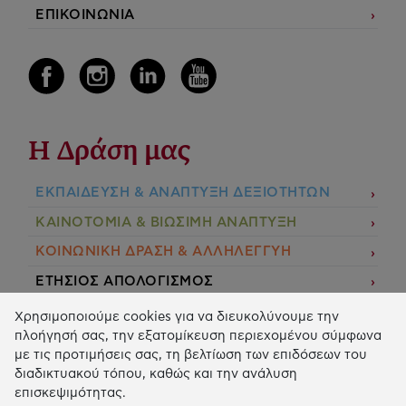
ΕΠΙΚΟΙΝΩΝΙΑ
Η Δράση μας
ΕΚΠΑIΔΕΥΣΗ & ΑΝΑΠΤΥΞΗ ΔΕΞΙΟΤΗΤΩΝ
ΚΑΙΝΟΤΟΜΙΑ & ΒΙΩΣΙΜΗ ΑΝΑΠΤΥΞΗ
ΚΟΙΝΩΝΙΚΗ ΔΡΑΣΗ & ΑΛΛΗΛΕΓΓΥΗ
ΕΤΗΣΙΟΣ ΑΠΟΛΟΓΙΣΜΟΣ
E-LIBRARY
Χρησιμοποιούμε cookies για να διευκολύνουμε την
πλοήγησή σας, την εξατομίκευση περιεχομένου σύμφωνα
ΧΡΗΜΑΤΟΔΟΤΗΣΕΙΣ
με τις προτιμήσεις σας, τη βελτίωση των επιδόσεων του
διαδικτυακού τόπου, καθώς και την ανάλυση
ΑΙΤΗΣΗ ΧΡΗΜΑΤΟΔΟΤΗΣΗΣ
επισκεψιμότητας.