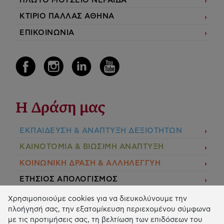
ΠΛΩΤΟ ΜΟΥΣΕΙΟ ΝΕΡΑΙΔΑ
ΚΤΙΡΙΟ ΠΑΛΛΑΣ ΑΘΗΝΑ
ΕΠΙΚΟΙΝΩΝΙΑ
Η Δράση μας
ΕΚΠΑIΔΕΥΣΗ & ΑΝΑΠΤΥΞΗ ΔΕΞΙΟΤΗΤΩΝ
ΚΑΙΝΟΤΟΜΙΑ & ΒΙΩΣΙΜΗ ΑΝΑΠΤΥΞΗ
ΚΟΙΝΩΝΙΚΗ ΔΡΑΣΗ & ΑΛΛΗΛΕΓΓΥΗ
ΕΤΗΣΙΟΣ ΑΠΟΛΟΓΙΣΜΟΣ
E-LIBRARY
Χρησιμοποιούμε cookies για να διευκολύνουμε την
πλοήγησή σας, την εξατομίκευση περιεχομένου σύμφωνα
ΧΡΗΜΑΤΟΔΟΤΗΣΕΙΣ
με τις προτιμήσεις σας, τη βελτίωση των επιδόσεων του