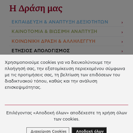
Η Δράση μας
ΕΚΠΑIΔΕΥΣΗ & ΑΝΑΠΤΥΞΗ ΔΕΞΙΟΤΗΤΩΝ
ΚΑΙΝΟΤΟΜΙΑ & ΒΙΩΣΙΜΗ ΑΝΑΠΤΥΞΗ
ΚΟΙΝΩΝΙΚΗ ΔΡΑΣΗ & ΑΛΛΗΛΕΓΓΥΗ
ΕΤΗΣΙΟΣ ΑΠΟΛΟΓΙΣΜΟΣ
E-LIBRARY
Χρησιμοποιούμε cookies για να διευκολύνουμε την
πλοήγησή σας, την εξατομίκευση περιεχομένου σύμφωνα
ΧΡΗΜΑΤΟΔΟΤΗΣΕΙΣ
με τις προτιμήσεις σας, τη βελτίωση των επιδόσεων του
διαδικτυακού τόπου, καθώς και την ανάλυση
ΑΙΤΗΣΗ ΧΡΗΜΑΤΟΔΟΤΗΣΗΣ
επισκεψιμότητας.
2026 © Κοινωφελές Ίδρυμα Ιωάννη Σ. Λάτση.
Όροι
χρήσης
-
Πολιτική Προστασίας Προσωπικών
Επιλέγοντας «Αποδοχή όλων» αποδέχεστε τη χρήση όλων
Δεδομένων
των cookies.
Ρυθμίσεις Cookies
Created by
Cantaloop
Διαχείριση Cookies
Αποδοχή όλων