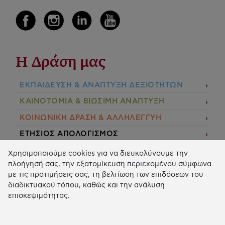
Η Δράση μας
ΕΚΠΑIΔΕΥΣΗ & ΑΝΑΠΤΥΞΗ ΔΕΞΙΟΤΗΤΩΝ
ΚΑΙΝΟΤΟΜΙΑ & ΒΙΩΣΙΜΗ ΑΝΑΠΤΥΞΗ
ΚΟΙΝΩΝΙΚΗ ΔΡΑΣΗ & ΑΛΛΗΛΕΓΓΥΗ
ΕΤΗΣΙΟΣ ΑΠΟΛΟΓΙΣΜΟΣ
E-LIBRARY
Χρησιμοποιούμε cookies για να διευκολύνουμε την
πλοήγησή σας, την εξατομίκευση περιεχομένου σύμφωνα
ΧΡΗΜΑΤΟΔΟΤΗΣΕΙΣ
με τις προτιμήσεις σας, τη βελτίωση των επιδόσεων του
διαδικτυακού τόπου, καθώς και την ανάλυση
ΑΙΤΗΣΗ ΧΡΗΜΑΤΟΔΟΤΗΣΗΣ
επισκεψιμότητας.
2026 © Κοινωφελές Ίδρυμα Ιωάννη Σ. Λάτση.
Όροι