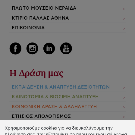
ΠΛΩΤΟ ΜΟΥΣΕΙΟ ΝΕΡΑΙΔΑ
ΚΤΙΡΙΟ ΠΑΛΛΑΣ ΑΘΗΝΑ
ΕΠΙΚΟΙΝΩΝΙΑ
Η Δράση μας
ΕΚΠΑIΔΕΥΣΗ & ΑΝΑΠΤΥΞΗ ΔΕΞΙΟΤΗΤΩΝ
ΚΑΙΝΟΤΟΜΙΑ & ΒΙΩΣΙΜΗ ΑΝΑΠΤΥΞΗ
ΚΟΙΝΩΝΙΚΗ ΔΡΑΣΗ & ΑΛΛΗΛΕΓΓΥΗ
ΕΤΗΣΙΟΣ ΑΠΟΛΟΓΙΣΜΟΣ
E-LIBRARY
Χρησιμοποιούμε cookies για να διευκολύνουμε την
πλοήγησή σας, την εξατομίκευση περιεχομένου σύμφωνα