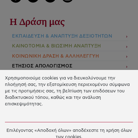
Η Δράση μας
ΕΚΠΑIΔΕΥΣΗ & ΑΝΑΠΤΥΞΗ ΔΕΞΙΟΤΗΤΩΝ
ΚΑΙΝΟΤΟΜΙΑ & ΒΙΩΣΙΜΗ ΑΝΑΠΤΥΞΗ
ΚΟΙΝΩΝΙΚΗ ΔΡΑΣΗ & ΑΛΛΗΛΕΓΓΥΗ
ΕΤΗΣΙΟΣ ΑΠΟΛΟΓΙΣΜΟΣ
E-LIBRARY
Χρησιμοποιούμε cookies για να διευκολύνουμε την
πλοήγησή σας, την εξατομίκευση περιεχομένου σύμφωνα
ΧΡΗΜΑΤΟΔΟΤΗΣΕΙΣ
με τις προτιμήσεις σας, τη βελτίωση των επιδόσεων του
διαδικτυακού τόπου, καθώς και την ανάλυση
ΑΙΤΗΣΗ ΧΡΗΜΑΤΟΔΟΤΗΣΗΣ
επισκεψιμότητας.
2026 © Κοινωφελές Ίδρυμα Ιωάννη Σ. Λάτση.
Όροι
χρήσης
-
Πολιτική Προστασίας Προσωπικών
Επιλέγοντας «Αποδοχή όλων» αποδέχεστε τη χρήση όλων
Δεδομένων
των cookies.