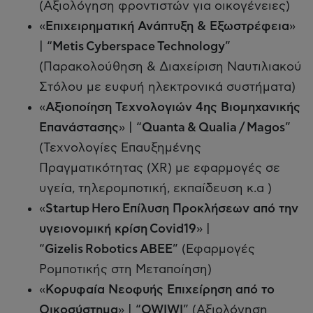
(Αξιολόγηση φροντιστών για οικογένειες)
«
Επιχειρηματική Ανάπτυξη & Εξωστρέφεια
»
| “
Metis Cyberspace Technology
”
(Παρακολούθηση & Διαχείριση Ναυτιλιακού
Στόλου με ευφυή ηλεκτρονικά συστήματα)
«
Αξιοποίηση Τεχνολογιών 4ης Βιομηχανικής
Επανάστασης
» | “
Quanta & Qualia / Magos
”
(Τεχνολογίες Επαυξημένης
Πραγματικότητας (XR) με εφαρμογές σε
υγεία, τηλερομποτική, εκπαίδευση κ.α )
«
Startup Hero Επίλυση Προκλήσεων από την
υγειονομική κρίση Covid19
» |
“
Gizelis Robotics ΑΒΕΕ
” (Εφαρμογές
Ρομποτικής στη Μεταποίηση)
«
Κορυφαία Νεοφυής Επιχείρηση από το
Οικοσύστημα
» | “
OWIWI
” (Αξιολόγηση