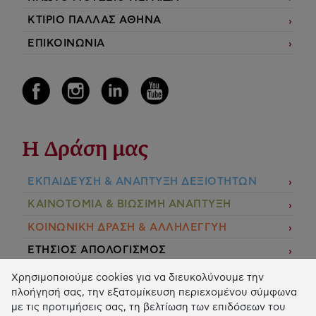
ΚΤΙΡΙΟ ΠΑΛΛΑΣ ΑΘΗΝΑ
ΕΠΙΚΟΙΝΩΝΙΑ
Η Δράση μας
ΕΚΠΑIΔΕΥΣΗ & ΑΝΑΠΤΥΞΗ ΔΕΞΙΟΤΗΤΩΝ
ΚΑΙΝΟΤΟΜΙΑ & ΒΙΩΣΙΜΗ ΑΝΑΠΤΥΞΗ
ΚΟΙΝΩΝΙΚΗ ΔΡΑΣΗ & ΑΛΛΗΛΕΓΓΥΗ
ΕΤΗΣΙΟΣ ΑΠΟΛΟΓΙΣΜΟΣ
E-LIBRARY
Χρησιμοποιούμε cookies για να διευκολύνουμε την
πλοήγησή σας, την εξατομίκευση περιεχομένου σύμφωνα
ΧΡΗΜΑΤΟΔΟΤΗΣΕΙΣ
με τις προτιμήσεις σας, τη βελτίωση των επιδόσεων του