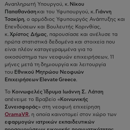
Αναπληρωτή Υπουργού, κ.
Νίκου
Παπαθανάση
και του Υφυπουργού, κ.
Γιάννη
Τσακίρη
, ο αρμόδιος Υφυπουργός Ανάπτυξης και
Επενδύσεων και Βουλευτής Κορινθίας,
κ.
Χρίστος Δήμας
, παρουσίασε και ανέλυσε τα
πρώτα στατιστικά δεδομένα και στοιχεία που
είναι πλέον καταγεγραμμένα για το
οικοσύστημα των νεοφυών επιχειρήσεων, 11
μήνες μετά τη δημιουργία και λειτουργία
του
Εθνικού Μητρώου Νεοφυών
Επιχειρήσεων Elevate Greece
.
Το
Κοινωφελές Ίδρυμα Ιωάννη Σ. Λάτση
απένειμε το Βραβείο «
Κοινωνικής
Συνεισφοράς
» στη νεοφυή επιχείρηση
OramaVR
, η οποία καινοτομεί στον χώρο των
εφαρμογών ιατρικών εκπαιδευτικών
προσομοιώσεων εικονικής πραγματικότητας