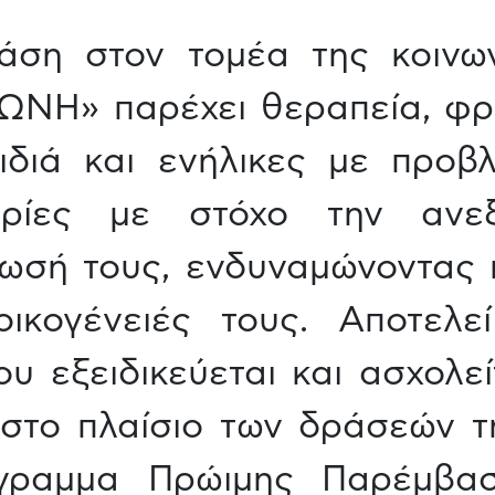
άση στον τομέα της κοινων
ΝΗ» παρέχει θεραπεία, φρο
ιδιά και ενήλικες με προβ
ρίες με στόχο την ανεξ
ωσή τους, ενδυναμώνοντας 
οικογένειές τους. Αποτελε
υ εξειδικεύεται και ασχολεί
 στο πλαίσιο των δράσεών
γραμμα Πρώιμης Παρέμβασ