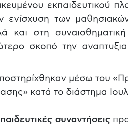
ικευμένου εκπαιδευτικού πλα
ην ενίσχυση των μαθησιακώ
λά και στη συναισθηματικ
ώτερο σκοπό την αναπτυξια
ποστηρίχθηκαν μέσω του «Π
σης» κατά το διάστημα Ιουλ
κπαιδευτικές συναντήσεις
πρα