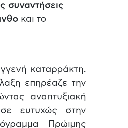
ές συναντήσεις
ινθο
και το
υγγενή καταρράκτη.
λλαξη επηρέαζε την
ώντας αναπτυξιακή
ησε ευτυχώς στην
όγραμμα Πρώιμης