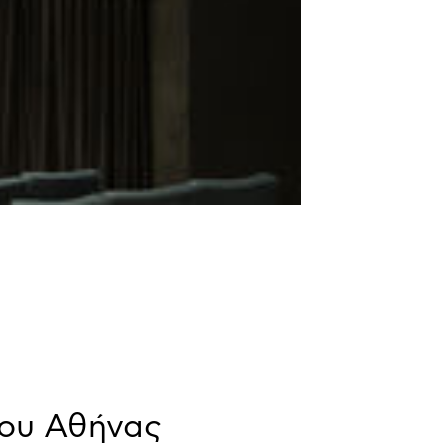
φου Αθήνας