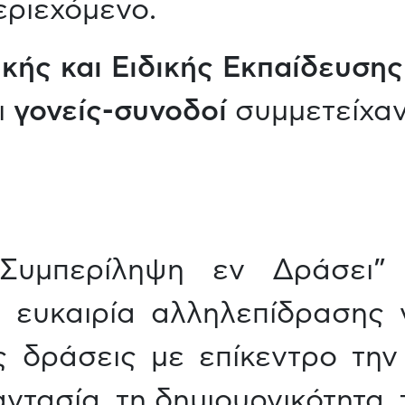
εριεχόμενο.
ικής και Ειδικής Εκπαίδευσης
ι
γονείς-συνοδοί
συμμετείχα
Συμπερίληψη εν Δράσει”
α ευκαιρία αλληλεπίδρασης γ
ς δράσεις με επίκεντρο την
τασία, τη δημιουργικότητα, 