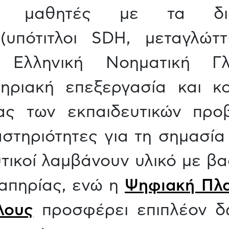
οι μαθητές με τα δι
(υπότιτλοι SDH, μεταγλώττ
ν Ελληνική Νοηματική Γλ
ηριακή επεξεργασία και κοι
ας των εκπαιδευτικών προ
αστηριότητες για τη σημασία
υτικοί λαμβάνουν υλικό με βα
απηρίας, ενώ η
Ψηφιακή Πλ
λους
προσφέρει επιπλέον δ