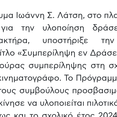
μα Ιωάννη Σ. Λάτση, στο πλ
 για την υλοποίηση δράσ
αρακτήρα, υποστήριξε τη
ίτλο «Συμπερίληψη εν Δράσει
ούρας συμπερίληψης στη σχο
 κινηματογράφο. Το Πρόγραμμ
τους συμβούλους προσβασιμότ
ίνησε να υλοποιείται πιλοτικ
ως και το σχολικό έτος 202