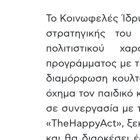
Το Κοινωφελές Ίδρυ
στρατηγικής του
πολιτιστικού χ
προγράμματος με τ
διαμόρφωση κουλτ
όχημα τον παιδικό
σε συνεργασία με 
«TheHappyAct», ξεκ
και θα διαρκέσει έ