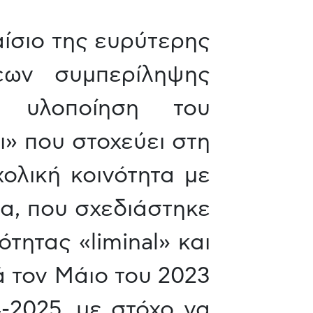
αίσιο της ευρύτερης
εων συμπερίληψης
ν υλοποίηση του
» που στοχεύει στη
λική κοινότητα με
α, που σχεδιάστηκε
ητας «liminal» και
ά τον Μάιο του 2023
4-2025, με στόχο να