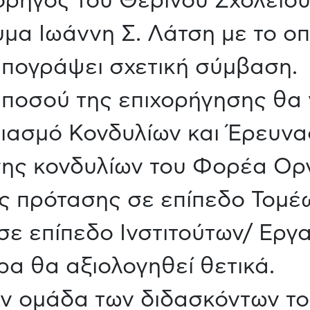
ορηγός του Θερινού Σχολείου 
μα Ιωάννη Σ. Λάτση με το ο
πογράψει σχετική σύμβαση.
υ ποσού της επιχορήγησης θα 
ριασμό Κονδυλίων και Έρευνα
σης κονδυλίων του Φορέα Ο
ς πρότασης σε επίπεδο Τομέω
, ή σε επίπεδο Ινστιτούτων/ Ερ
ρα θα αξιολογηθεί θετικά.
ν ομάδα των διδασκόντων τ