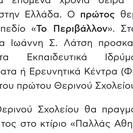
τα επόμενα χρόνια σειρά 
 στην Ελλάδα. Ο
πρώτος
θε
πεδίο «
Το Περιβάλλον
». Στ
α Ιωάννη Σ. Λάτση προσκα
τα Εκπαιδευτικά Ιδρύμα
ματα ή Ερευνητικά Κέντρα 
του πρώτου Θερινού Σχολείου
Θερινού Σχολείου θα πραγμ
τος στο κτίριο «Παλλάς Αθην