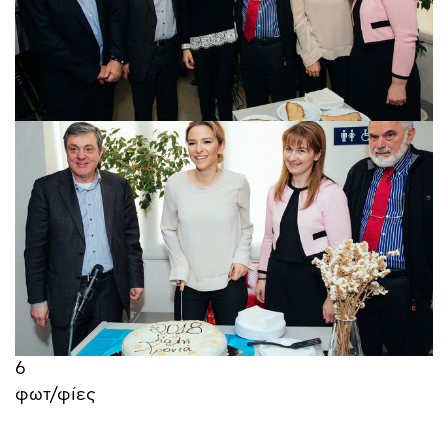
6
φωτ/φίες