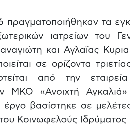
16 πραγματοποιήθηκαν τα εγ
ξωτερικών ιατρείων του Γε
ναγιώτη και Αγλαΐας Κυριακ
οιείται σε ορίζοντα τριετία
οτείται από την εταιρεί
ην ΜΚΟ «Ανοιχτή Αγκαλιά»
ο έργο βασίστηκε σε μελέτ
του Κοινωφελούς Ιδρύματος 