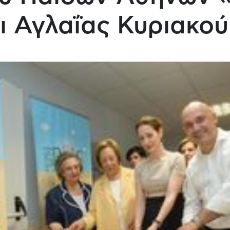
ι Αγλαΐας Κυριακού