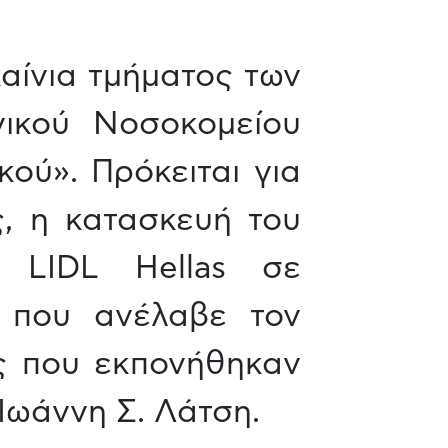
καίνια τμήματος των
νικού Νοσοκομείου
ού». Πρόκειται για
ς, η κατασκευή του
α LIDL Hellas σε
 που ανέλαβε τον
ες που εκπονήθηκαν
Ιωάννη Σ. Λάτση.